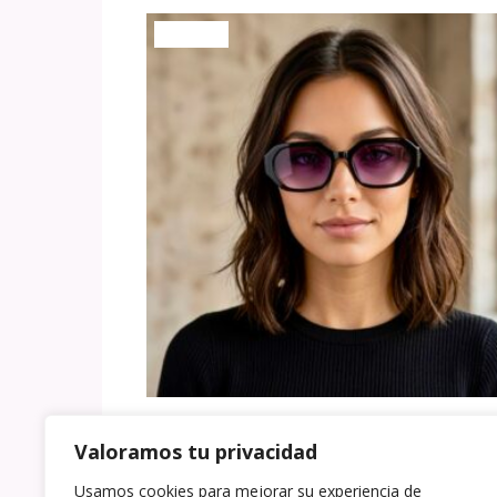
¡Oferta!
Gafas de sol Georgia
Valoramos tu privacidad
El precio original era: 1
El precio actual e
15,00
€
8,00
€
Usamos cookies para mejorar su experiencia de
Este 