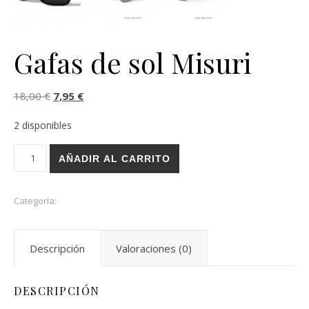
Gafas de sol Misuri
El precio original era: 18,00 €.
El precio actual es: 7,95 €.
18,00
€
7,95
€
2 disponibles
Gafas de sol Misuri cantidad
AÑADIR AL CARRITO
Categoría:
Gafas de Sol
Descripción
Valoraciones (0)
DESCRIPCIÓN