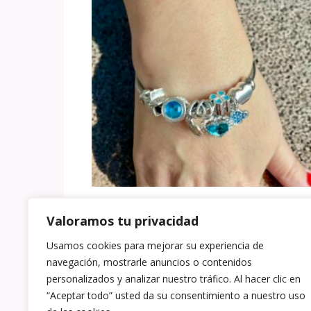
Pulsera Zaida azul
Valoramos tu privacidad
El precio original era: 15
El precio actual 
15,00
€
10,50
€
Usamos cookies para mejorar su experiencia de
navegación, mostrarle anuncios o contenidos
AÑADIR AL CARRITO
personalizados y analizar nuestro tráfico. Al hacer clic en
“Aceptar todo” usted da su consentimiento a nuestro uso