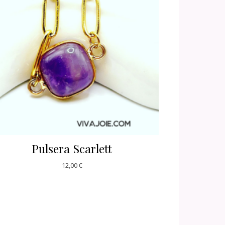
Pulsera Scarlett
12,00
€
Este producto tiene múltiple
SELECCIONAR OPCIONES