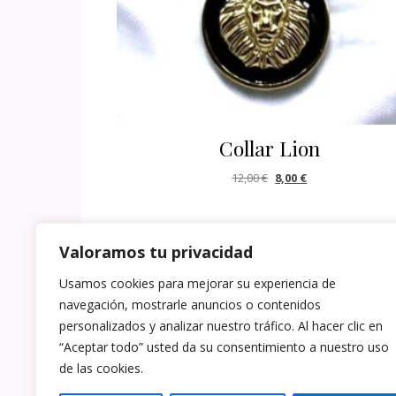
Collar Lion
El precio original era: 1
El precio actual e
12,00
€
8,00
€
AÑADIR AL CARRITO
Valoramos tu privacidad
Usamos cookies para mejorar su experiencia de
navegación, mostrarle anuncios o contenidos
personalizados y analizar nuestro tráfico. Al hacer clic en
“Aceptar todo” usted da su consentimiento a nuestro uso
de las cookies.