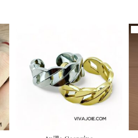
¡Oferta!
¡O