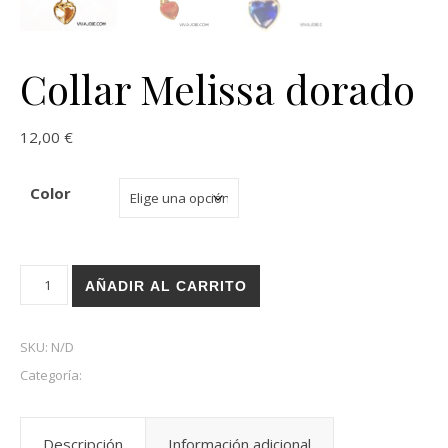
Collar Melissa dorado
12,00
€
Color
Collar Melissa dorado cantidad
AÑADIR AL CARRITO
SKU:
N/D
Categoría:
Collares
Descripción
Información adicional