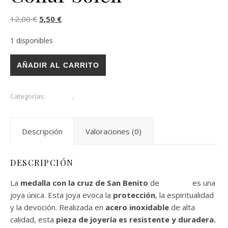
El precio original era: 12,00 €.
El precio actual es: 5,50 €.
12,00
€
5,50
€
1 disponibles
Collar Soleil cantidad
AÑADIR AL CARRITO
Categorías:
Collares
,
Outlet
Descripción
Valoraciones (0)
DESCRIPCIÓN
La
medalla con la cruz de San Benito
de
Viva Joié
es una
joya única. Esta joya evoca la
protección
, la espiritualidad
y la devoción. Realizada en
acero inoxidable
de alta
calidad, esta
pieza de joyería es resistente y duradera.